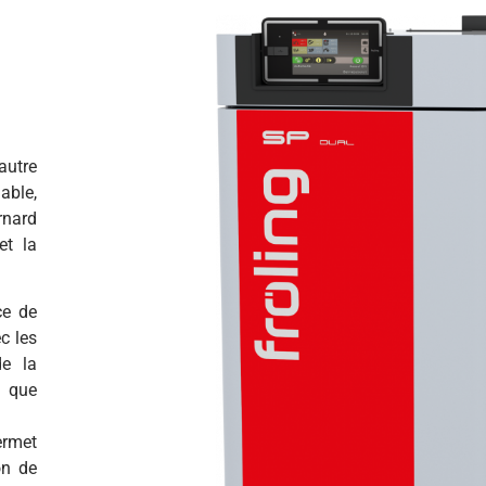
autre
able,
rnard
et la
ce de
c les
de la
r que
ermet
on de